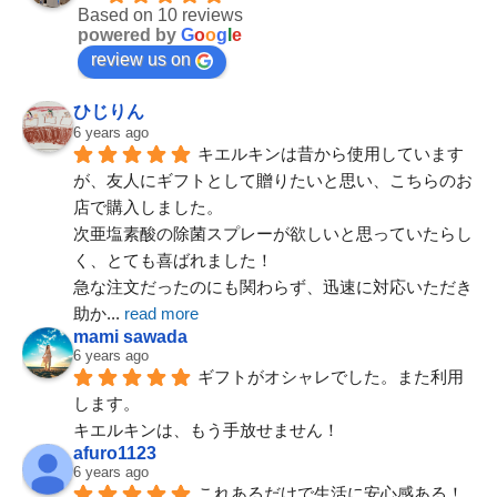
Based on 10 reviews
powered by
G
o
o
g
l
e
review us on
ひじりん
6 years ago
キエルキンは昔から使用しています
が、友人にギフトとして贈りたいと思い、こちらのお
店で購入しました。
次亜塩素酸の除菌スプレーが欲しいと思っていたらし
Googleレビュー一覧
く、とても喜ばれました！
急な注文だったのにも関わらず、迅速に対応いただき
助か
... 
read more
mami sawada
6 years ago
ギフトがオシャレでした。また利用
します。
キエルキンは、もう手放せません！
afuro1123
6 years ago
これあるだけで生活に安心感ある！