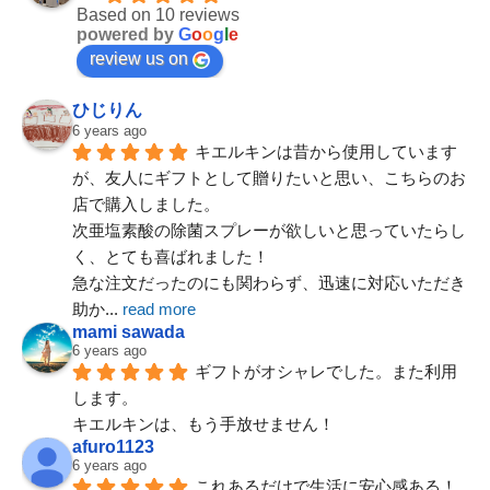
Based on 10 reviews
powered by
G
o
o
g
l
e
review us on
ひじりん
6 years ago
キエルキンは昔から使用しています
が、友人にギフトとして贈りたいと思い、こちらのお
店で購入しました。
次亜塩素酸の除菌スプレーが欲しいと思っていたらし
Googleレビュー一覧
く、とても喜ばれました！
急な注文だったのにも関わらず、迅速に対応いただき
助か
... 
read more
mami sawada
6 years ago
ギフトがオシャレでした。また利用
します。
キエルキンは、もう手放せません！
afuro1123
6 years ago
これあるだけで生活に安心感ある！