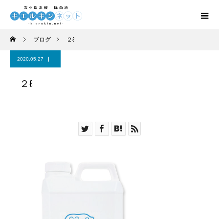
ブログ
２ℓ
2020.05.27
２ℓ