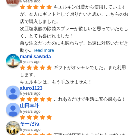
6 years ago
キエルキンは昔から使用しています
が、友人にギフトとして贈りたいと思い、こちらのお
店で購入しました。
次亜塩素酸の除菌スプレーが欲しいと思っていたらし
Googleレビュー一覧
く、とても喜ばれました！
急な注文だったのにも関わらず、迅速に対応いただき
助か
... 
read more
mami sawada
6 years ago
ギフトがオシャレでした。また利用
します。
キエルキンは、もう手放せません！
afuro1123
6 years ago
これあるだけで生活に安心感ある！
山田幸斗
6 years ago
そーだね
20Lが入荷しました
6 years ago